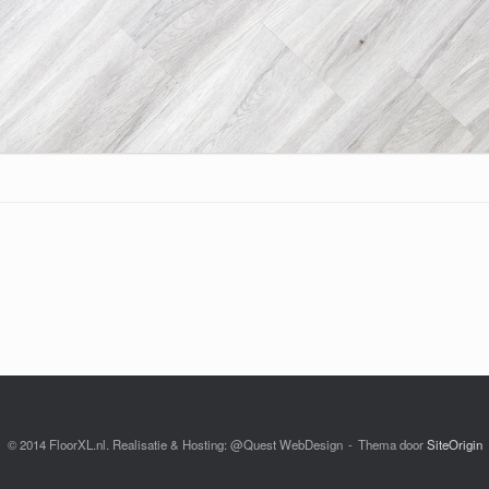
© 2014 FloorXL.nl. Realisatie & Hosting: @Quest WebDesign
Thema door
SiteOrigin