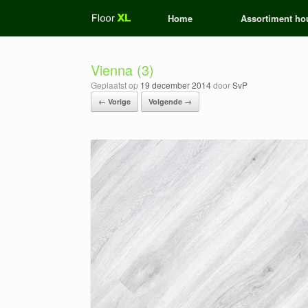
Ga
Home
Assortiment hou
naar
de
inhoud
Vienna (3)
Geplaatst op
19 december 2014
door
SvP
← Vorige
Volgende →